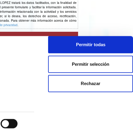
 tratará los datos facilitados, con la finalidad de
resente formulario y facilitar la información solicitada.
formación relacionada con la actividad y los servicios
si lo desea, los derechos de acceso, rectificación,
ionada. Para obtener más información acerca de cómo
 de privacidad
.
Permitir todas
Permitir selección
Rechazar
© 2026 CE Consulting
Aviso legal & política de privacidad
|
Política de
cookies
|
Declaración de cookies
Diseñado por Agencia Creativa CE y desarrollado por CISET