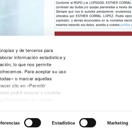
Conforme al RGPD y la LOPDGDD, ESTHER CORRAL LOPEZ
contestar las dudas y/o quejas planteadas a través del p
Siempre que nos lo autorice previamente, enviaremos in
ofrecidos por ESTHER CORRAL LOPEZ. Podrá ejercer, 
supresión, y demás reconocidos en la normativa menc
estamos tratando sus datos, acceda a nuestra
política
 propias y de terceros para
aborar información estadística y
ación, lo que nos permite
 ofrecemos. Para aceptar su uso
 todas» o marcar aquellas
CE Consulting Arganda del Rey
hacer clic en «Permitir
C/ Cabo de la Nao, 2 nave 3, Arganda del Rey
ento podrá revocar o cambiar
(Madrid), 28500
nel Declaración de cookies
914 928 667 | 665 320 136
ica de cookies o en el enlace
do a pie de página.
aracterísticas de los contenidos
ferencias
Estadística
Marketing
es si permite la aceptación de