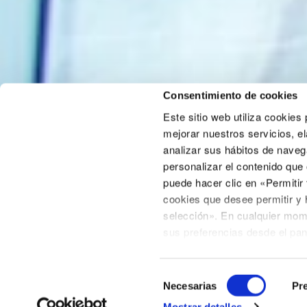
Consentimiento de cookies
Este sitio web utiliza cookies
mejorar nuestros servicios, el
analizar sus hábitos de naveg
personalizar el contenido que
Áreas de actuación
puede hacer clic en «Permitir
cookies que desee permitir y 
Asesoría
selección». En cualquier mom
Consultoría
sus preferencias desde el pa
Desarrollo Empresarial
incluido en la página de polít
Declaración de cookies
situa
Selección
Tenga en cuenta que algunas c
Necesarias
Pre
de
de la web solo están disponibl
Mostrar detalles