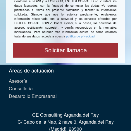
Conforme al RGPD y la LOPDGDD, ESTHER CORRAL LOPEZ tratará los
datos facilitados, con la finalidad de contestar las dudas y/o quejas
planteadas a través del presente formulario y facilitar la información
solicitada. Siempre que nos lo autorice previamente, enviaremos
información relacionada con la actividad y los servicios ofrecidos por
ESTHER CORRAL LOPEZ. Podrá ejercer, si lo desea, los derechos de
acceso, rectificación, supresión, y demás reconocidos en la normativa
mencionada. Para obtener más información acerca de cómo estamos
tratando sus datos, acceda a nuestra
política de privacidad
.
Áreas de actuación
Asesoría
Consultoría
Desarrollo Empresarial
CE Consulting Arganda del Rey
C/ Cabo de la Nao, 2 nave 3, Arganda del Rey
(Madrid), 28500