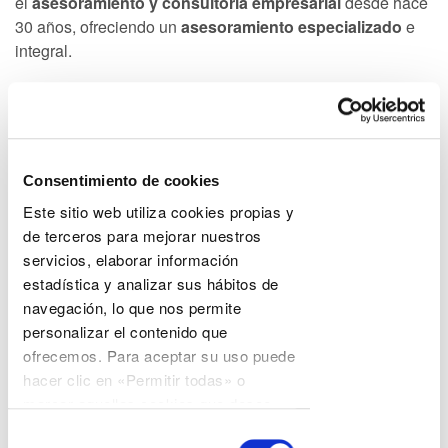
el
asesoramiento y consultoría empresarial
desde hace
30 años, ofreciendo un
asesoramiento especializado
e
integral.
En CE Consulting ofrecemos a nuestros clientes un
servicio integral, en todas las áreas de
asesoramiento,
asesoría jurídica
,
asesoría
fiscal
,
asesoría contable
y
asesoría laboral
, pero sin
Consentimiento de cookies
descuidar el trato directo con el cliente. Por eso, nos
Este sitio web utiliza cookies propias y
convertimos en la alternativa perfecta, tanto frente a
de terceros para mejorar nuestros
la
asesoría
o
gestoría tradicional
, como frente a las
servicios, elaborar información
grandes
consultoras.
estadística y analizar sus hábitos de
navegación, lo que nos permite
¿Qué nos diferencia?
personalizar el contenido que
ofrecemos. Para aceptar su uso puede
CE Consulting
lo formamos una gran red de asesores
hacer clic en «Permitir todas» o
profesionales altamente cualificados, que además,
marcar aquellas cookies que desee
continuamos desarrollándonos gracias a un exclusivo
permitir y hacer clic en «Permitir
sistema de formación interna. De esta forma, y gracias a
Selección