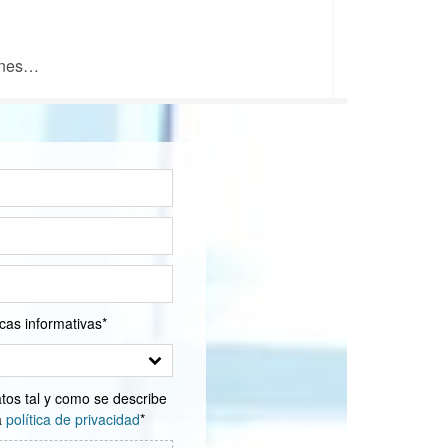
iones…
cas informativas*
os tal y como se describe
a
política de privacidad
*