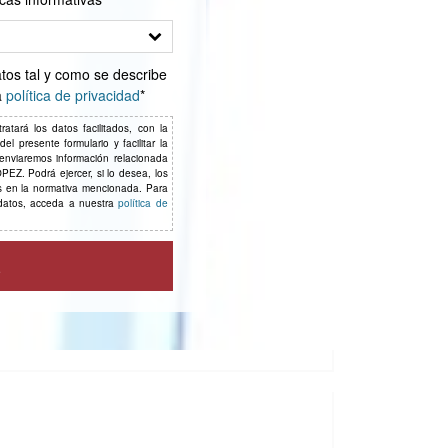
os tal y como se describe
a
política de privacidad
*
á los datos facilitados, con la
l presente formulario y facilitar la
 enviaremos información relacionada
EZ. Podrá ejercer, si lo desea, los
os en la normativa mencionada. Para
datos, acceda a nuestra
política de